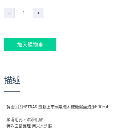
-
+
加入購物車
描述
韓國🇰🇷HETRAS 最新上市🆕晨曦木糖糠潔面泡沬500ml
順滑毛孔，潔淨肌膚
特殊面部護理 用米水洗臉