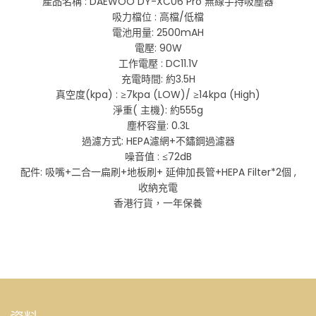
產品名稱 : DAEWOO DY-XC06 Pro 無線手持吸塵器
吸力檔位 : 高檔/低檔
電池用量: 2500mAH
電壓: 90W
工作電壓 : DC11.1V
充電時間: 約3.5H
真空度(kpa) : ≥7kpa (LOW)/ ≥14kpa (High)
淨重( 主機): 約555g
塵杯容量: 0.3L
過濾方式: HEPA濾網+不鏽鋼過濾器
噪音值 : ≤72dB
配件: 吸嘴+二合一扁刷+地板刷+ 延伸加長管+HEPA Filter*2個 ,
收納充電
香港行貨，一年保養