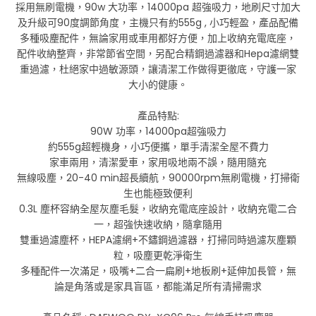
採用無刷電機，90w 大功率，14000pa 超強吸力，地刷尺寸加大
及升級可90度調節角度，主機只有約555g , 小巧輕盈，產品配備
多種吸麈配件，無論家用或車用都好方便，加上收納充電底座，
配件收納整齊，非常節省空間，另配合精鋼過濾器和Hepa濾網雙
重過濾，杜絕家中過敏源頭，讓清潔工作做得更徹底，守護一家
大小的健康。
產品特點:
90W 功率，14000pa超強吸力
約555g超輕機身，小巧便攜，單手清潔全屋不費力
家車兩用，清潔愛車，家用吸地兩不誤，隨用隨充
無線吸塵，20-40 min超長續航，90000rpm無刷電機，打掃衛
生也能極致便利
0.3L 塵杯容納全屋灰塵毛髮，收納充電底座設計，收納充電二合
一，超強快速收納，隨拿隨用
雙重過濾塵杯，HEPA濾網+不鏽鋼過濾器，打掃同時過濾灰塵顆
粒，吸塵更乾淨衛生
多種配件一次滿足，吸嘴+二合一扁刷+地板刷+延伸加長管，無
論是角落或是家具盲區，都能滿足所有清掃需求