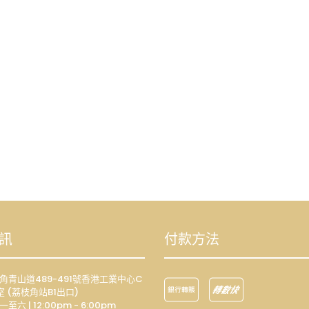
訊
付款方法
荔枝角青山道489-491號香港工業中心C
室 (荔枝角站B1出口)
一至六 | 12:00pm - 6:00pm