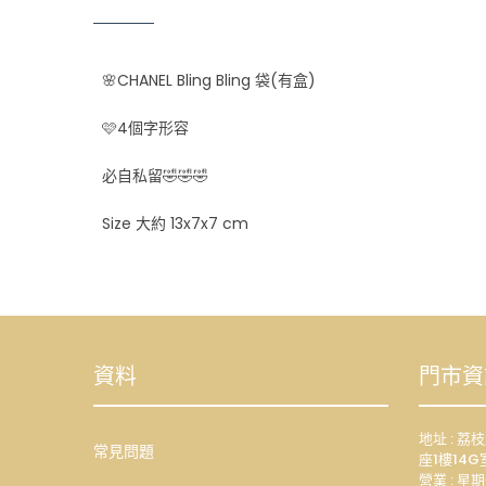
🌸CHANEL Bling Bling 袋(有盒)
🩷4個字形容
必自私留🤣🤣🤣
Size 大約 13x7x7 cm
資料
門市資
地址 : 
常見問題
座1樓14G
營業 : 星期