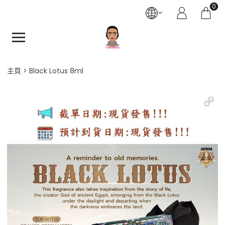
0
主頁
Black Lotus 8ml