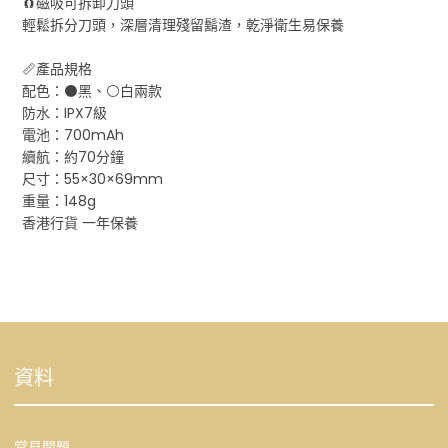
🧲磁吸可拆卸刀頭
輕鬆拆分刀頭，深層清理殘留鬍渣，乾淨衛生易保養
📏產品規格
配色：⚫黑、⚪白兩款
防水：IPX7級
電池：700mAh
續航：約70分鐘
尺寸：55×30×69mm
重量：148g
香港行貨 一年保養
資料
常見問題