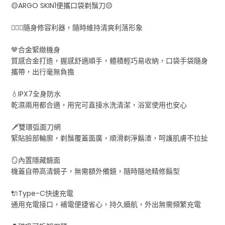
🟡ARGO SKIN1便攜口袋剃鬚刀🟡
🧔🏻‍♂️隨身修容利器，隨時維持清爽利落形象
🤎合金緊緻機身
質感合金打造，握感舒適順手，體積輕巧易收納，口袋手袋隨身
攜帶，出行毫無負擔
💧IPX7全身防水
乾濕兩用都合適，用完可直接水洗清潔，浴室使用也安心
🗡️雙環弧面刀網
緊貼臉部輪廓，剃鬚覆蓋面廣，順滑剃淨鬍渣，呵護肌膚不拉扯
🪞內置隱藏鏡面
機蓋自帶高清鏡子，無需額外備鏡，隨時隨地精修鬍型
🔌Type-C快速充電
通用充電接口，補電便捷省心，持久續航，外出無需頻繁充電