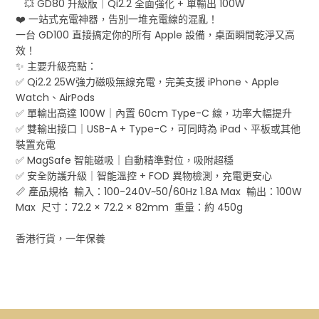
💥 GD80 升級版｜Qi2.2 全面強化 + 單輸出 100W
❤️ 一站式充電神器，告別一堆充電線的混亂！
一台 GD100 直接搞定你的所有 Apple 設備，桌面瞬間乾淨又高
效！
✨ 主要升級亮點：
✅ Qi2.2 25W強力磁吸無線充電，完美支援 iPhone、Apple
Watch、AirPods
✅ 單輸出高達 100W｜內置 60cm Type-C 線，功率大幅提升
✅ 雙輸出接口｜USB-A + Type-C，可同時為 iPad、平板或其他
裝置充電
✅ MagSafe 智能磁吸｜自動精準對位，吸附超穩
✅ 安全防護升級｜智能溫控 + FOD 異物檢測，充電更安心
📏 產品規格 輸入：100-240V~50/60Hz 1.8A Max 輸出：100W
Max 尺寸：72.2 × 72.2 × 82mm 重量：約 450g
香港行貨，一年保養