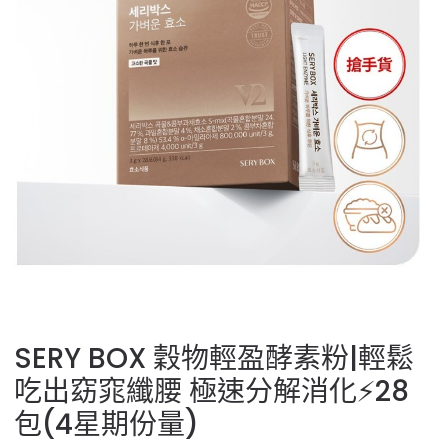
SERY BOX 穀物輕盈酵素粉|輕鬆
吃出窈窕纖腰 極速分解消化⚡28
包(4星期份量)