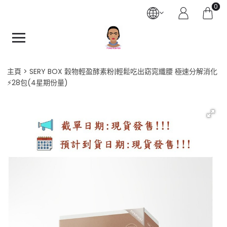
0
主頁
SERY BOX 穀物輕盈酵素粉|輕鬆吃出窈窕纖腰 極速分解消化
⚡28包(4星期份量)