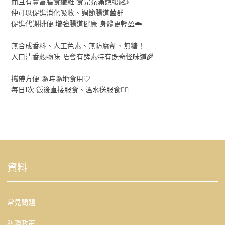
而且有豐富膳食纖維 食完充滿飽腹感♪
仲可以促進消化吸收、調節腸道菌群
促進代謝排便 增強腸道健康 身體更輕盈☁️
無合成香料、人工色素、無防腐劑、無糖！
入口清香穀物味 唔會有酵素特有既奇怪味道🌾
攜帶方便 隨時隨地食用♡
每日1次 飯後直接服食、溫水送服食👌🏻
資料
常見問題
私隱政策