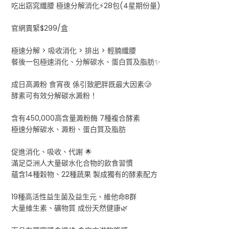
吃出窈窕纖腰 極速分解消化⚡28包(4星期份量)
官網賣緊$299/盒
極速分解 > 吸收消化 > 排出 > 輕腩纖腰
餐後一包極速消化、分解碳水、蛋白質及脂肪✨
成日高澱粉 食宵夜 係引致肥胖既最大因素🥲
酵素可有效分解碳水澱粉！
含有450,000高含量澱粉酶 7種複合酵素
極速分解碳水、澱粉、蛋白質及脂肪
促進消化、吸收、代謝 🌟
滿足亞洲人大量碳水化合物的飲食習慣
蘊含14種穀物、22種蔬果 製成獨有的酵素配方
19種高活性益生菌及益生元、維他命B群
大量維生素、礦物質 成份天然健康🌿