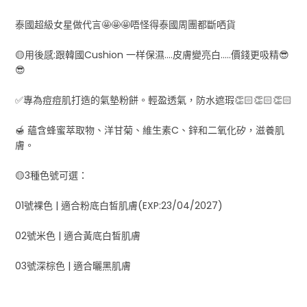
泰國超級女星做代言🤩🤩🤩唔怪得泰國周團都斷哂貨
🟡用後感:跟韓國Cushion 一样保濕....皮膚變亮白.....價錢更吸精😎
😎
✅專為痘痘肌打造的氣墊粉餅。輕盈透氣，防水遮瑕👏🏻👏🏻👏🏻
🍯 蘊含蜂蜜萃取物、洋甘菊、維生素C、鋅和二氧化矽，滋養肌
膚。
🟡3種色號可選：
01號裸色 | 適合粉底白皙肌膚(EXP:23/04/2027)
02號米色 | 適合黃底白皙肌膚
03號深棕色 | 適合曬黑肌膚