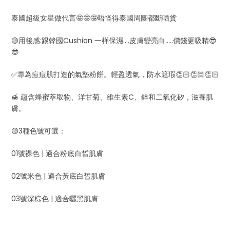
泰國超級女星做代言🤩🤩🤩唔怪得泰國周團都斷哂貨
🟡用後感:跟韓國Cushion 一样保濕....皮膚變亮白.....價錢更吸精😎
😎
✅專為痘痘肌打造的氣墊粉餅。輕盈透氣，防水遮瑕👏🏻👏🏻👏🏻
🍯 蘊含蜂蜜萃取物、洋甘菊、維生素C、鋅和二氧化矽，滋養肌
膚。
🟡3種色號可選：
01號裸色 | 適合粉底白皙肌膚
02號米色 | 適合黃底白皙肌膚
03號深棕色 | 適合曬黑肌膚