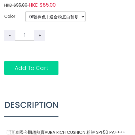
HKD $85.00
HKD $95.00
Color
-
+
Add To Cart
DESCRIPTION
🇹🇭泰國今期超熱賣AURA RICH CUSHION 粉餅 SPF50 PA++++