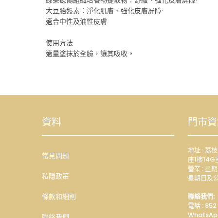
大豆胎盤素：淨化肌膚、強化皮膚屏障·
適合中性及油性皮膚
使用方法
適量塗抹於全臉，讓其吸收。
資料
門市資
地址 : 
常見問題
座1樓14G
營業 : 星期
私隱政策
星期日及公
條款和細則
聯絡我們:
電話 : 852
WhatsAp
聯絡我們