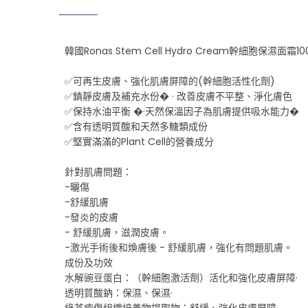
韓國Ronas Stem Cell Hydro Cream幹細胞保濕面霜10
✅可再生皮膚、強化肌膚屏障的(幹細胞活性化劑)
✅鎮靜皮膚及補充水份� · 改善皮膚不平整、淨化膚色
✅保持水油平衡 �·天然保溫因子為肌膚提供吸水能力�
✅含有透明質酸和天然多糖類成份
✅堅實滿滿的Plant Cell的營養成分
針對肌膚問題：
-曬傷
-舒緩肌膚
-發炎的皮膚
- 舒緩肌膚，滋潤皮膚。
-激光手術後和煥膚後 - 舒緩肌膚，強化有問題肌膚。
成份及功效
水解豌豆蛋白：（幹細胞激活劑）活化和強化皮膚屏障·
透明質酸鈉：保濕、保濕·
綠茶癒傷組織培養物提取物：舒緩、強化皮膚屏障·