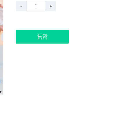
-
+
售罄