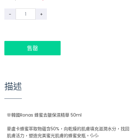
-
+
售罄
描述
🌸韓國Ronas 蜂蜜去皺保濕精華 50ml
麥盧卡蜂蜜萃取物蘊含50%，向乾燥的肌膚填充滋潤水分，找回
肌膚活力，塑造完美蜜光肌膚的蜂蜜安瓶。💦💦