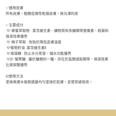
✅適用皮膚
所有皮膚，粗糙低彈性乾燥皮膚，無光澤的皮
✅主要成分
🩷 蜂蜜萃取物 : 富含維生素、礦物質和多醣類等營養素，殺菌和
保濕效果優秀
🩷 梅子萃取 : 有助於降低皮膚溫度
🩷葡萄籽油 :富含維生素E
🩷海藻糖 : 防止水分蒸發，儲水功能優秀
🩷β-葡聚醣 : 屬於醣類的一種，存在於菇類或穀類等，保濕效果
比玻尿酸優秀
☑️使用方法
塗抹爽膚水後取適量均勻塗抹於肌膚，並使其被吸收。