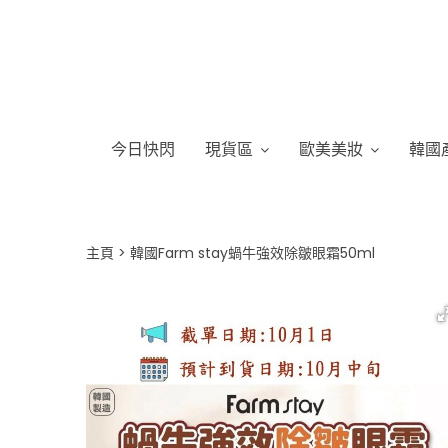
今日快閃
現貨區
歐美美妝
韓國
主頁
韓國Farm stay蝸牛強效除皺眼霜50ml