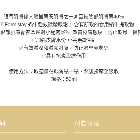
眼周肌膚係人體最薄既肌膚之一甚至較臉部肌膚薄40％
『 Farm stay 蝸牛強效除皺眼霜 』含有所取的食用蝸牛提取物
復眼部肌膚青春😍逆齡小秘密💃🏻✅改善皮膚皺紋，防止乾燥，提
✅加強皮膚水份，保持彈性💫
✅有效滋潤和滋養肌膚，防止過早衰老💦
✅具有抗炎治療作用
使用方法：取適量在眼角點一點，然後按摩至吸收
規格：50ml
訊
付款方法