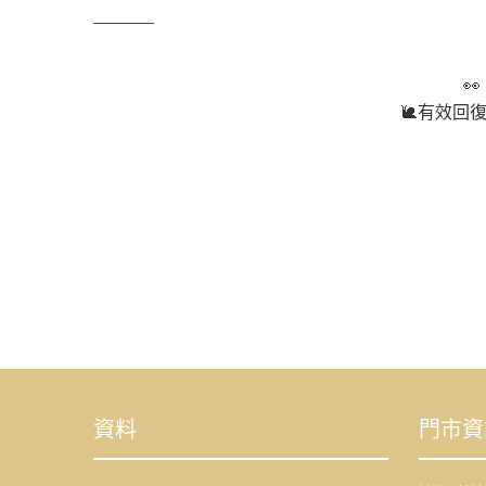

🐌有效回
資料
門市資