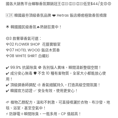
國各大銷售平台蟬聯香氛類銷冠王👏🏻👏🏻👏🏻低至$44/支😍😍
🇰🇷 韓國最夯頂級香氛品牌 ❤️ Hetras 飯店療癒極致香氛噴霧
🌟 韓國國民級香氛🔥熱銷狂賣中！
🟡3 款奢華香氣可選：
🌹02 FLOWER SHOP 花藝實驗室
🌹07 HOTEL WOOD 飯店木質香
🌹08 WHITE SHIRT 白襯衫
✔️ 99.9% 抗菌除臭 🚫 告別惱人異味，瞬間清新整個空間！
✔️ 成分安心無毒 🛡️ 不含 10 種有害物質，全家大小都能放心使
用！
✔️ 頂級調香師調配 🎨 香氣細膩持久，打造高級空間氛圍！
✔️ 韓國官方認證 ✅ 安全有效，使用更安心！
🌱 植物乙醇配方，溫和不刺激，可直接噴灑於衣物、布沙發、地
毯、浴室，甚至空氣中！
⚡ 防靜電＋瞬間除臭，一瓶多用，CP 值超高！