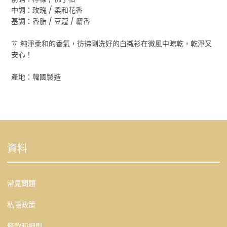
中調：玫瑰 / 柔和花香
基調：香脂 / 豆蔻 / 麝香
👔 純淨柔和的香氣，彷彿剛洗好的白襯衫在微風中晾乾，乾淨又
安心！
產地：韓國製造
資料
常見問題
私隱政策
條款和細則