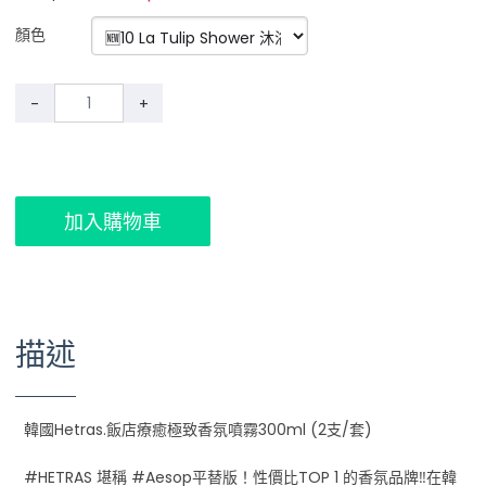
顏色
-
+
加入購物車
描述
韓國Hetras.飯店療癒極致香氛噴霧300ml (2支/套)
#HETRAS 堪稱 #Aesop平替版！性價比TOP 1 的香氛品牌‼️在韓