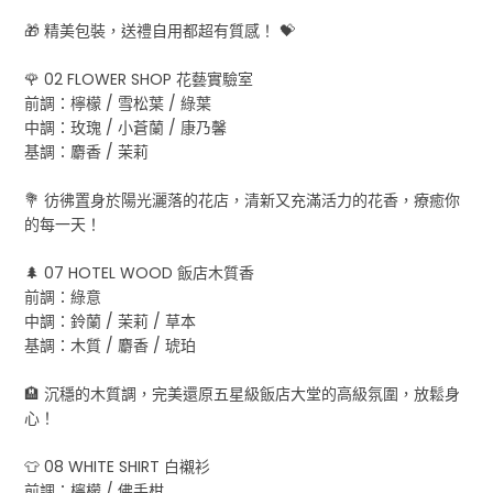
🎁 精美包裝，送禮自用都超有質感！ 💝
🌹 02 FLOWER SHOP 花藝實驗室
前調：檸檬 / 雪松葉 / 綠葉
中調：玫瑰 / 小蒼蘭 / 康乃馨
基調：麝香 / 茉莉
💐 彷彿置身於陽光灑落的花店，清新又充滿活力的花香，療癒你
的每一天！
🌲 07 HOTEL WOOD 飯店木質香
前調：綠意
中調：鈴蘭 / 茉莉 / 草本
基調：木質 / 麝香 / 琥珀
🏨 沉穩的木質調，完美還原五星級飯店大堂的高級氛圍，放鬆身
心！
👕 08 WHITE SHIRT 白襯衫
前調：檸檬 / 佛手柑