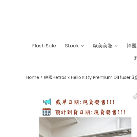
Flash Sale
Stock
歐美美妝
韓國
Home
韓國Hetras x Hello Kitty Premium Diffuser 