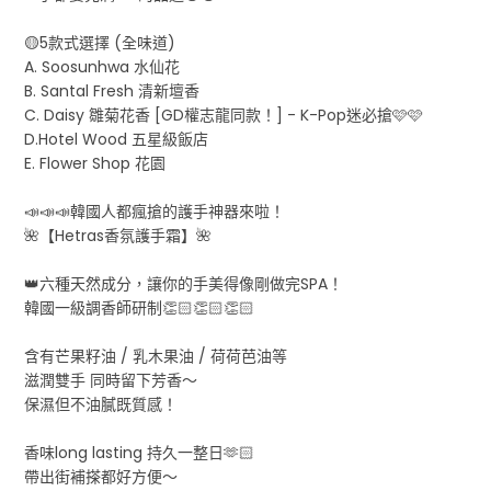
🟡5款式選擇 (全味道)
A. Soosunhwa 水仙花
B. Santal Fresh 清新壇香
C. Daisy 雛菊花香 [GD權志龍同款！] - K-Pop迷必搶🩷🩷
D.Hotel Wood 五星級飯店
E. Flower Shop 花園
📣📣📣韓國人都瘋搶的護手神器來啦！
🌺【Hetras香氛護手霜】🌺
👑六種天然成分，讓你的手美得像剛做完SPA！
韓國一級調香師研制👏🏻👏🏻👏🏻
含有芒果籽油 / 乳木果油 / 荷荷芭油等
滋潤雙手 同時留下芳香～
保濕但不油膩既質感！
香味long lasting 持久一整日🫶🏻
帶出街補搽都好方便～