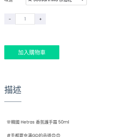
-
+
加入購物車
描述
🌸韓國 Hetras 香氛護手霜 50ml
#手都要充满GD的品道😍😍