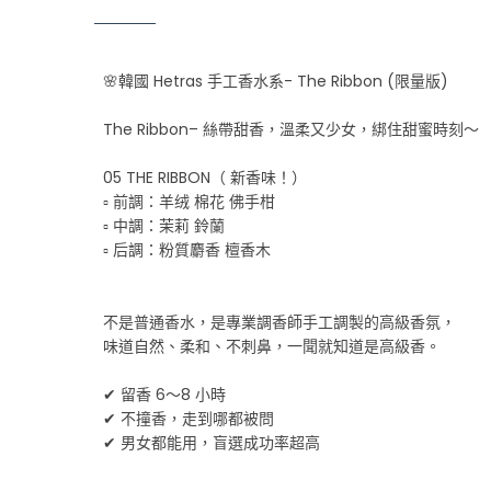
🌸韓國 Hetras 手工香水系- The Ribbon (限量版)
The Ribbon– 絲帶甜香，溫柔又少女，綁住甜蜜時刻～
05 THE RIBBON（ 新香味！）
▫️ 前調：羊绒 棉花 佛手柑
▫️ 中調：茉莉 鈴蘭
▫️ 后調：粉質麝香 檀香木
不是普通香水，是專業調香師手工調製的高級香氛，
味道自然、柔和、不刺鼻，一聞就知道是高級香。
✔ 留香 6～8 小時
✔ 不撞香，走到哪都被問
✔ 男女都能用，盲選成功率超高