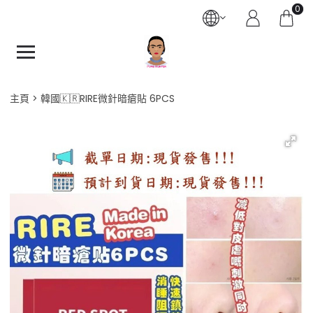
0
主頁
韓國🇰🇷RIRE微針暗瘡貼 6PCS