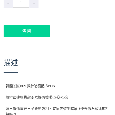
-
+
售罄
描述
韓國🇰🇷RIRE微針暗瘡貼 6PCS
將痘痘連根拔起⏫唔好再擠啦👉💥👈😫
聽日就係重要日子要影靚相，宜家先黎生暗瘡⁉️仲要係石頭瘡!!點
算好啊