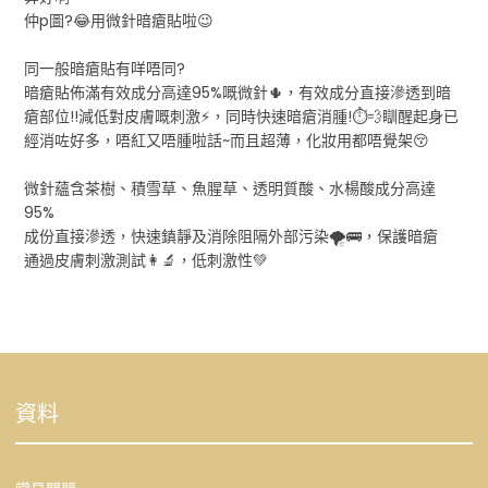
仲p圖?😂用微針暗瘡貼啦😉
同一般暗瘡貼有咩唔同?
暗瘡貼佈滿有效成分高達95%嘅微針🌵，有效成分直接滲透到暗
瘡部位!!減低對皮膚嘅刺激⚡，同時快速暗瘡消腫!⏱💨瞓醒起身已
經消咗好多，唔紅又唔腫啦話~而且超薄，化妝用都唔覺架😚
微針蘊含茶樹、積雪草、魚腥草、透明質酸、水楊酸成分高達
95%
成份直接滲透，快速鎮靜及消除阻隔外部污染🌪🚌，保護暗瘡
通過皮膚刺激測試👩‍🔬，低刺激性💚
資料