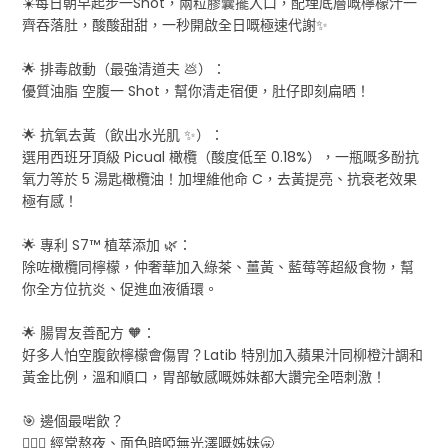
☀️每日朝早起步一Shot，兩粒膠囊擺入口，配埋底層嘅檸檬汁一
齊吞落肚，酸酸甜甜，一秒開啟全日嘅極速代謝✨
🌟 排毒啟動（最強清道夫 💩）：
優質油脂 空腹一 Shot，幫你清走宿便，肚仔即刻扁晒！
🌟 抗氧去黃（飲出水光肌 ✨）：
選用西班牙頂級 Picual 橄欖（酸度低至 0.18%），一瓶嘅多酚抗
氧力等於 5 湯匙橄欖油！加埋維他命 C，去黃提亮、抗衰老效果
極有感！
🌟 專利 S7™ 植萃添加 🌿：
除咗橄欖同檸檬，仲奢華加入綠茶、薑黃、藍莓等超級食物，幫
你全方位抗炎、促進血液循環。
🌟 腸胃友善配方 🧡：
好多人怕空腹飲檸檬會傷胃？Latib 特別加入蘋果汁同柳橙汁調和
黃金比例，溫和順口，胃部敏感嘅姊妹都大讚完全唔刺激！
🎯 邊個最啱飲？
💁🏻‍♀️ 經常熬夜、面色暗啞無光澤嘅姊妹🥱