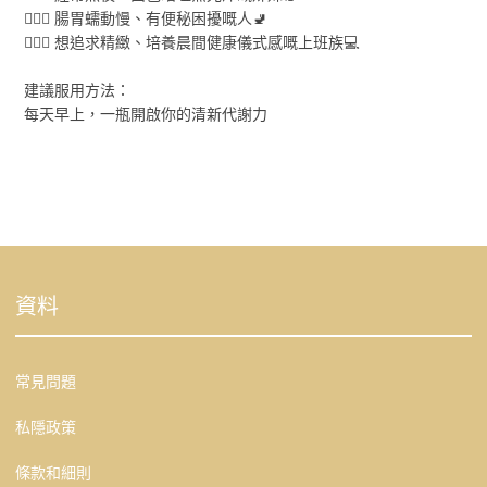
💁🏻‍♀️ 腸胃蠕動慢、有便秘困擾嘅人🚽
💁🏻‍♀️ 想追求精緻、培養晨間健康儀式感嘅上班族‍💻
建議服用方法：
每天早上，一瓶開啟你的清新代謝力
資料
常見問題
私隱政策
條款和細則