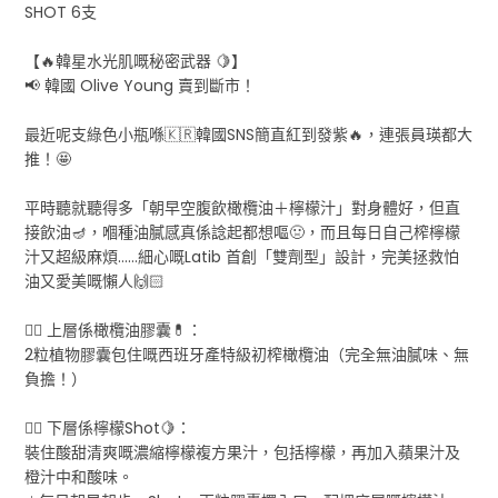
SHOT 6支
【🔥韓星水光肌嘅秘密武器 🍋】
📢 韓國 Olive Young 賣到斷市！
最近呢支綠色小瓶喺🇰🇷韓國SNS簡直紅到發紫🔥，連張員瑛都大
推！🤩
平時聽就聽得多「朝早空腹飲橄欖油＋檸檬汁」對身體好，但直
接飲油🪔，嗰種油膩感真係諗起都想嘔🤢，而且每日自己榨檸檬
汁又超級麻煩……細心嘅Latib 首創「雙劑型」設計，完美拯救怕
油又愛美嘅懶人🙌🏻
👆🏻 上層係橄欖油膠囊💊：
2粒植物膠囊包住嘅西班牙產特級初榨橄欖油（完全無油膩味、無
負擔！）
👇🏻 下層係檸檬Shot🍋：
裝住酸甜清爽嘅濃縮檸檬複方果汁，包括檸檬，再加入蘋果汁及
橙汁中和酸味。