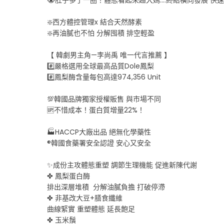
❇️西方體控管理x 結合天然酵素
❇️再油膩也不怕 分解囤積 排空輕盈
【 韓劇男主角—李尚禹 唯一代言推薦 】
#️⃣嚴格選用全球最高品質Dole鳳梨
#️⃣鳳梨酶含量每包高達974,356 Unit
💯韓國品牌獨家授權販售 與市場不同
🆙不惜成本！蛋白質增量22%！
🏭HACCP大廠出品 絕無化學藥性
®️韓國食藥署安全認證 安心又安全
✨成份主攻體態重塑 調節生理機能 促進新陳代謝
✤ 鳳梨蛋白酶
排出深層堆積 分解油膩負擔 打破停滯
✤ 非基改大豆+膳食纖維
曲線緊實 重塑體態 延長飽足
✤ 玉米鬚