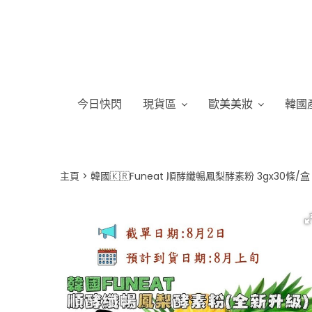
今日快閃
現貨區
歐美美妝
韓國
主頁
韓國🇰🇷Funeat 順酵纖暢鳳梨酵素粉 3gx30條/