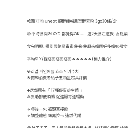
韓國🇰🇷Funeat 順酵纖暢鳳梨酵素粉 3gx30條/盒
🟡:平時食開GLXXD 都覺得OK........ 這2天食左這款, 香鳳
食完明顯...排到最終極毒素😂😂😂原來韓國好多韓妹都食佢
平均$1.X/條👏🏻👏🏻👏🏻🔥🔥🔥🔥🔥(極力推介)
💎리얼 파인애플 효소 역가수치
🌟南韓消費者給予五顆星超高評價
➕居然還有「 17種優質益生菌 」
🔺幫助排便順暢 促進腸胃道蠕動
🔹餐後一包 褲頭直接鬆
🔹調整體態 窈窕控卡 速燃代謝
😭肚子多了一圈！體態看起來超大媽….終結橫向發展 快