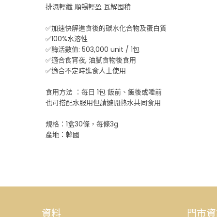
排濕輕纖 順暢輕盈 瓦解囤積
✅加速快解進食後的碳水化合物及蛋白質
✅100%水溶性
✅酶活數值: 503,000 unit / 1包
✅適合食宵夜, 油膩食物後食用
✅適合不定時進食人士使用
食用方法 ：每日 1包 飯前、飯後或睡前
也可搭配水服用但請避開熱水共同食用
規格：1盒30條，每條3g
產地：韓國
資料
門市資