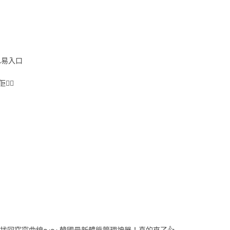
梨,易入口
🏻
速找回窈窕曲線～～ 韓國最新體態管理神器！真的來了👍