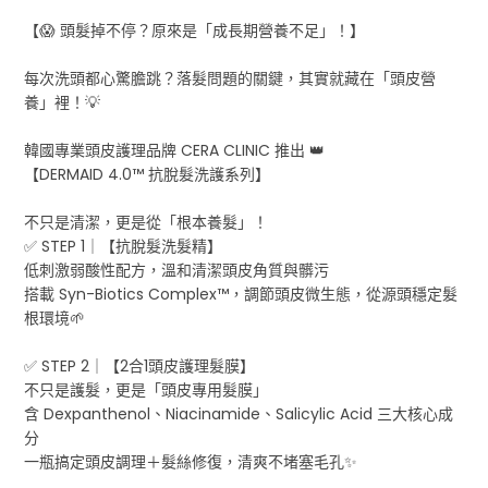
【😱 頭髮掉不停？原來是「成長期營養不足」！】
每次洗頭都心驚膽跳？落髮問題的關鍵，其實就藏在「頭皮營
養」裡！💡
韓國專業頭皮護理品牌 CERA CLINIC 推出 👑
【DERMAID 4.0™ 抗脫髮洗護系列】
不只是清潔，更是從「根本養髮」！
✅ STEP 1｜【抗脫髮洗髮精】
低刺激弱酸性配方，溫和清潔頭皮角質與髒污
搭載 Syn-Biotics Complex™，調節頭皮微生態，從源頭穩定髮
根環境🌱
✅ STEP 2｜【2合1頭皮護理髮膜】
不只是護髮，更是「頭皮專用髮膜」
含 Dexpanthenol、Niacinamide、Salicylic Acid 三大核心成
分
一瓶搞定頭皮調理＋髮絲修復，清爽不堵塞毛孔✨