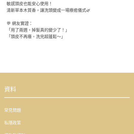
敏感頭皮也能安心使用！
清新草本木質香，讓洗頭變成一場療癒儀式🌿
💬 網友實證：
「用了兩週，掉髮真的變少了！」
「頭皮不再癢，洗完超蓬鬆～」
資料
常見問題
私隱政策