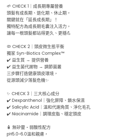
🌱 CHECK 1｜成長期專屬營養
頭髮有成長期、退化期、休止期，
關鍵就在「延長成長期」！
獨特配方為成長期毛囊注入活力，
讓每一根頭髮都站得更久、更穩💪
🦠 CHECK 2｜頭皮微生態平衡
獨家 Syn-Biotics Complex™
✔️ 益生質 → 提供營養
✔️ 益生菌代謝物 → 調節菌叢
三步驟打造健康頭皮環境，
從源頭減少落髮危機✨
✨ CHECK 3｜三大核心成分
✔️ Dexpanthenol｜強化屏障、鎖水保濕
✔️ Salicylic Acid｜溫和代謝角質、淨化毛孔
✔️ Niacinamide｜調理皮脂、穩定頭皮
🧴 無矽靈・弱酸性配方
pH5.0~6.0溫和親膚，