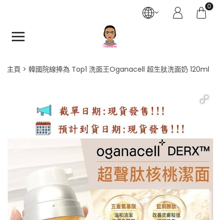
0
主頁
韓國院線捧為 Top1 洗面王Oganacell 超生肽洗面奶 120ml