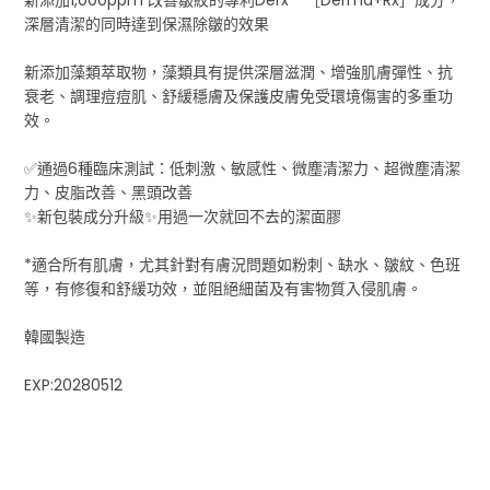
深層清潔的同時達到保濕除皺的效果
新添加藻類萃取物，藻類具有提供深層滋潤、增強肌膚彈性、抗
衰老、調理痘痘肌、舒緩穩膚及保護皮膚免受環境傷害的多重功
效。
✅通過6種臨床測試：低刺激、敏感性、微塵清潔力、超微塵清潔
力、皮脂改善、黑頭改善
✨新包裝成分升級✨用過一次就回不去的潔面膠
*適合所有肌膚，尤其針對有膚況問題如粉刺、缺水、皺紋、色班
等，有修復和舒緩功效，並阻絕細菌及有害物質入侵肌膚。
韓國製造
EXP:20280512