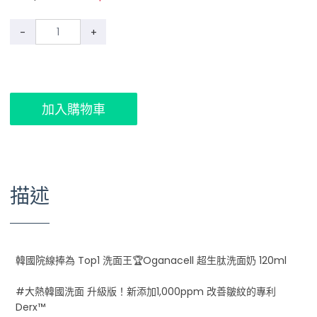
-
+
加入購物車
描述
韓國院線捧為 Top1 洗面王🏆Oganacell 超生肽洗面奶 120ml
#大熱韓國洗面 升級版！新添加1,000ppm 改善皺紋的專利
Derx™️