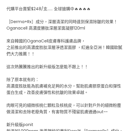
代購平台賣緊$248/支...... 全球搶購中🔥🔥🔥🔥
［Derma+Rx］成分，深層清潔的同時達到保濕除皺的效果！
Oganacell 高濃度勝肽深層潔面凝膠120ml
來自韓國的OganaCell皮膚專科護膚品牌，
之前推出的高濃度胜肽深層淨透潔面膠 ，紅遍全亞洲！韓國歐膩
們大力推薦！！
這次熱騰騰推出的新升級版怎麼能不跟上！！
除了原本就有的：
高濃度胜肽能為肌膚補充足夠的水分，幫助肌膚膠原蛋白和彈性
蛋白生成，改善皮膚彈性和抗皺的效果卓越。
肉眼可見的細微核桃仁顆粒及核桃皮，可以針對戶外的細微粉塵
做清潔和去除老廢角質，有害物質不殘留肌膚通通out~~
新升級版ponit
新添加1,000ppm 改善皺紋的專利Derx™️ ［Derma+Rx］成分，