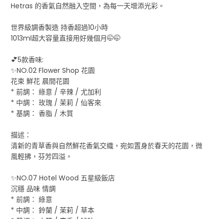
Hetras 的香氣自然融入空間，為每一天增添光彩。
世界級調香製造 持香超過10小時
1013ml超大容量直接用好幾個月🤭🤭
💕5款香味:
✨NO.02 Flower Shop 花園
花束 鮮花 晨間花園
* 前調： 綠意 / 辛辣 / 尤加利
* 中調： 玫瑰 / 茉莉 / 仙客來
* 基調： 香脂 / 木質
描述：
清新的青草香與自然鮮花香氣交織，宛如置身於春天的花園，微
風輕拂，芬芳四溢。
✨NO.07 Hotel Wood 五星級飯店
沉穩 品味 情調
* 前調： 綠意
* 中調： 鈴蘭 / 茉莉 / 草本