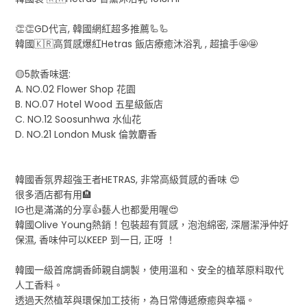
👏👏GD代言, 韓國網紅超多推薦🦾🦾
韓國🇰🇷高質感爆紅Hetras 飯店療癒沐浴乳 , 超搶手🤩🤩
🟡5款香味選:
A. NO.02 Flower Shop 花園
B. NO.07 Hotel Wood 五星級飯店
C. NO.12 Soosunhwa 水仙花
D. NO.21 London Musk 倫敦麝香
韓國香氛界超強王者HETRAS, 非常高級質感的香味 😍
很多酒店都有用🏨
IG也是滿滿的分享👍藝人也都愛用喔😍
韓國Olive Young熱銷！包裝超有質感，泡泡綿密, 深層潔淨仲好
保濕, 香味仲可以KEEP 到一日, 正呀 ！
韓國一級首席調香師親自調製，使用溫和、安全的植萃原料取代
人工香料。
透過天然植萃與環保加工技術，為日常傳遞療癒與幸福。