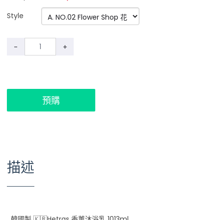
Style
-
+
預購
描述
韓國製 🇰🇷Hetras 香薰沐浴乳 1013ml