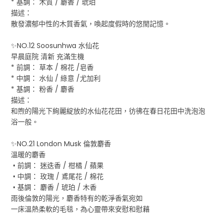
* 基調： 木質 / 麝香 / 琥珀
描述：
散發濃郁中性的木質香氣，喚起度假時的悠閒記憶。
✨NO.12 Soosunhwa 水仙花
早晨庭院 清新 充滿生機
* 前調： 草本 / 棉花 /皂香
* 中調： 水仙 / 綠意 /尤加利
* 基調： 粉香 / 麝香
描述：
和煦的陽光下絢麗綻放的水仙花花田，彷彿在春日花田中洗泡泡
浴一般。
✨NO.21 London Musk 倫敦麝香
溫暖的麝香
• 前調： 迷迭香 / 柑橘 / 蘋果
• 中調： 玫瑰 / 鳶尾花 / 棉花
• 基調： 麝香 / 琥珀 / 木香
雨後倫敦的陽光，麝香特有的乾淨香氣宛如
一床溫熱柔軟的毛毯，為心靈帶來安慰和慰藉