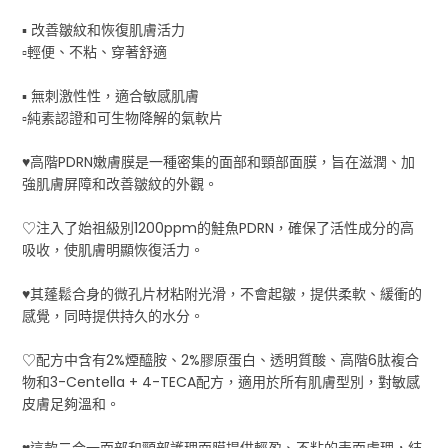
▪️ 改善皺紋和恢復肌膚活力
▫輕便、不粘、穿著舒適
▪️ 無刺激性性，適合敏感肌膚
▫純素認證和可生物降解的氣軟片
♥高階PDRN嫩膚膜是一種密集的面部和頸部面膜，旨在滋潤、加
強肌膚屏障和改善皺紋的外觀。
♡注入了始祖級別1200ppm的鮭魚PDRN，確保了活性成分的高
吸收，使肌膚明顯恢復活力。
♥其蓬鬆合身的微孔片材粘附光滑，不會起皺，提供柔軟、緩衝的
感覺，同時提供持久的水分。
♡配方中含有2%煙醯胺、2%膠原蛋白、透明質酸、高階6肽複合
物和3-Centella + 4-TECA配方，適用於所有肌膚型別，對敏感
皮膚足夠溫和。
♥這款二合一面部和頸部護理面膜提供輕盈、不粘的表面處理，結