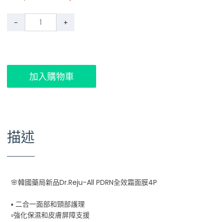
-
+
加入購物車
描述
🌸韓國藥局新品Dr.Reju-All PDRN全效霜面膜4P
▪️ 二合一面部和頸部護理
▫強化保濕和皮膚屏障支援