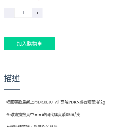
-
+
加入購物車
描述
韓國藥妝最新上市DR.REJU-All 高階𝐏𝐃𝐑𝐍嫩唇精華液12g
全球瘋搶熱賣中🔥🔥韓國代購賣緊$168/支
#護唇精華液，滋潤你的雙唇