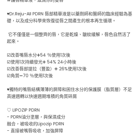
♥Dr.Reju-AII PDRN 唇部精華液是以藥劑師和醫師的臨床經驗為基
礎，以及成分科學來恢復從唇之間產生的根本再生循環。
它不僅僅是一個整齊的唇，它是乾燥、皺紋緩解，唇色自然活了
起來。
☑️改善嘴唇水分➕54 ％使用1次後
☑️使用1次持續發光➕ 54% 24小時後
☑️改善唇部提拉（豐盈）➕ 26%使用1次後
☑️角質➖70 ％使用1次後
♥獨特的嘴唇結構薄薄的屏障和困住水分的保護膜（脂質層）不足
高速週轉以快速週期堆積的角質碎屑
♡ LIPOZIP PDRN
- PDRN油分塗層，與保濕成分
融合，被吸收的Lipozip PDRN
- 直接被嘴唇吸收，加強屏障