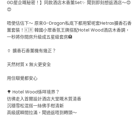
GD屋企嘅秘密！】同款酒店木香薰Set✨ 聞到即刻想返酒店～😍
😍
唔使估估下～ 原來G-Dragon私底下都用緊呢套Hetras擴香石香
薰套裝！🇰🇷 韓國小眾香氛王牌搭配Hotel Wood酒店木香調，
一秒將你間房升級成五星級套房🏨
🏺 擴香石香薰機有幾正？
天然材質 x 無火更安全
用住瞓覺都安心
🌳 Hotel Wood係咩境界？
彷彿走入首爾設計酒店大堂嘅木質清香
沉穩雪松混搭一絲佛手柑清新
高級感瞬間拉滿，聞過返唔到轉頭～