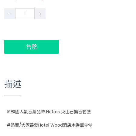
-
+
售罄
描述
🌸韓國人氣香薰品牌 Hetras 火山石擴香套裝
#熱賣/大家最愛Hotel Wood酒店木香薰🩷🩷