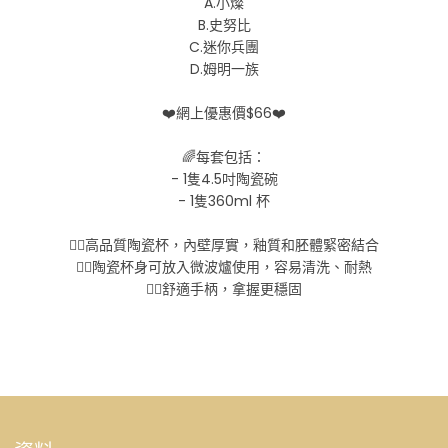
A.小燦
B.史努比
C.迷你兵團
D.姆明一族
❤️網上優惠價$66❤️
🌈每套包括：
- 1隻4.5吋陶瓷碗
- 1隻360ml 杯
👉🏻高品質陶瓷杯，內壁厚實，釉質和胚體緊密結合
👉🏻陶瓷杯身可放入微波爐使用，容易清洗、耐熱
👉🏻舒適手柄，拿握更穩固