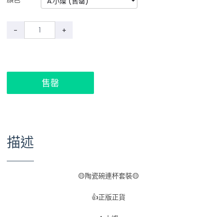
-
+
售罄
描述
🟡陶瓷碗連杯套裝🟡
👍正版正貨