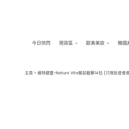
今日快閃
現貨區
歐美美妝
韓國
主頁
維特健靈-Naturo Vita餐前截擊14包 (只限批發會