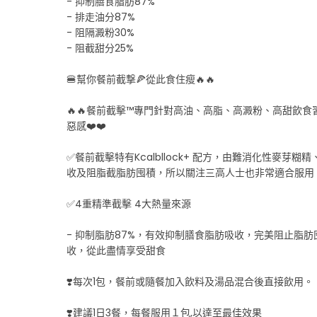
- 抑制膳食脂肪87%
- 排走油分87%
- 阻隔澱粉30%
- 阻截甜分25%
🍔幫你餐前截撃🍕從此食住瘦🔥🔥
🔥🔥餐前截擊™專門針對高油、高脂、高澱粉、高甜飲
惡感❤️❤️
✅餐前截擊特有Kcalbllock+ 配方，由難消化性
收及阻脂截脂肪囤積，所以關注三高人士也非常適合服用
✅4重精準截擊 4大熱量來源
- 抑制脂肪87%，有效抑制膳食脂肪吸收，完美阻止脂肪
收，從此盡情享受甜食
❣️每次1包，餐前或隨餐加入飲料及湯品混合後直接飲用。
❣️建議1日3餐，每餐服用１包,以達至最佳效果