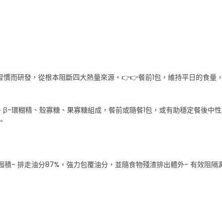
食習慣而研發，從根本阻斷四大熱量來源。👉👉餐前1包，維持平日的食
麥芽糊精、β-環糊精、殼寡糖、果寡糖組成，餐前或隨餐1包，或有助穩定餐
。
囤積- 排走油分87%，強力包覆油分，並隨食物殘渣排出體外- 有效阻隔澱