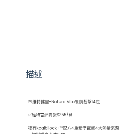
描述
🌸維特健靈-Naturo Vita餐前截擊14包
✅維特官網賣緊$355/盒
獨有kcalbllock+™配方4重精準截擊4大熱量來源