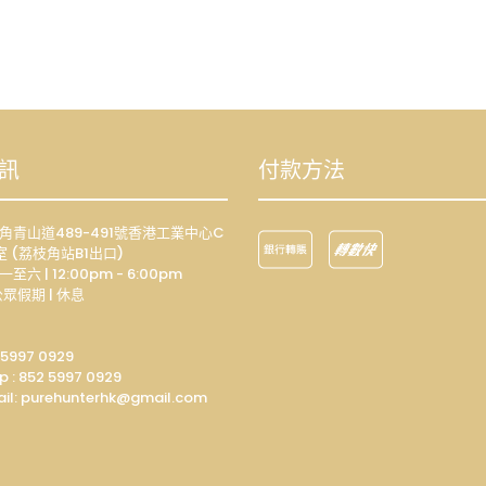
訊
付款方法
荔枝角青山道489-491號香港工業中心C
室 (荔枝角站B1出口)
一至六 | 12:00pm - 6:00pm
眾假期 | 休息
 5997 0929
p :
852 5997 0929
il: p
urehunterhk@gmail.com