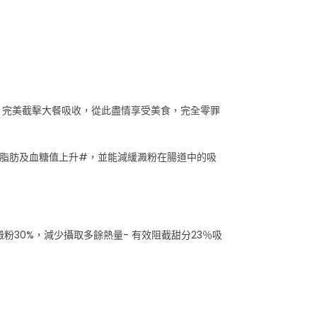
量，完美截擊大餐吸收，從此盡情享受美食，完全零罪
後中性脂肪及血糖值上升#，並能減緩澱粉在腸道中的吸
粉30%，減少攝取多餘熱量- 有效阻截甜分23％吸