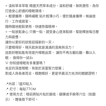
⭐️ 溫和草本萃取 精選天然草本成分，溫和舒緩，無刺激性，為你
打造安心舒適的睡眠環境。
⭐️ 輕便攜帶，隨時補眠 貼片輕薄小巧，便於隨身攜帶，無論旅
行、工作或居家，
隨時隨地輕鬆使用，快速恢復精神。
⭐️ 一貼放鬆身心 只需一貼，感受身心逐漸鬆綁，幫助釋放每日壓
力與疲憊，
讓你以更好的狀態迎接新的一天。
只要睡得好，隔天起床就是滿滿的清爽與活力！
這款好眠貼能有效提升睡眠品質， 讓你不再左翻右翻、難以入
眠， 值得你一試👍
💡 你知道睡眠有多重要嗎？
充足的深度睡眠，有助於孩童智力發展；
對成人與長者而言，睡飽睡好，更是早晨活力充沛的關鍵證明！
📍內容：1盒10貼入
📍 尺寸：每貼77CM
📍 使用方式：睡前將貼片貼於腳底、腳踝或手腕等穴位（如圖
示），醒後取下即可。