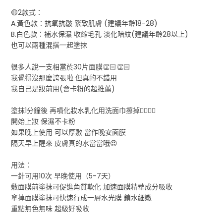
🟡2款式：
A.黃色款：抗氧抗皺 緊致肌膚 (建議年齡18-28)
B.白色款：補水保濕 收縮毛孔 淡化暗紋(建議年齡28以上)
也可以兩種混搭一起塗抹
很多人說一支相當於30片面膜👏🏻👏🏻
我覺得沒那麼誇張啦 但真的不錯用
我自己是妝前用(會卡粉的超推薦)
塗抹1分鐘後 再噴化妝水乳化用洗面巾擦掉👍🏻👍🏻
開始上妝 保濕不卡粉
如果晚上使用 可以厚敷 當作晚安面膜
隔天早上醒來 皮膚真的水當當哦😍
用法：
一針可用10次 早晚使用（5-7天）
敷面膜前塗抹可促進角質軟化 加速面膜精華成分吸收
拿掉面膜塗抹可快速行成一層水光膜 鎖水細嫩
重點無色無味 超級好吸收