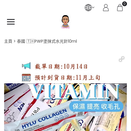
0
主頁
泰國 🇹🇭PWP塗抹式水光針10ml