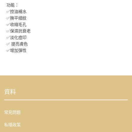
功能：
✅控油補水
✅撫平細紋
✅收縮毛孔
✅保濕抗衰老
✅淡化痘印
✅ 提亮膚色
✅增加彈性
資料
常見問題
私隱政策