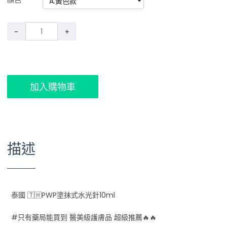
-
+
加入購物車
描述
泰國 🇹🇭PWP塗抹式水光針10ml
#只有藥局能買到 醫美級護膚品 超級推薦🔥🔥