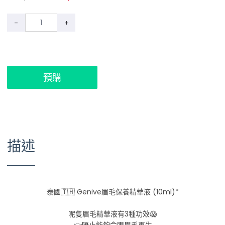
-
+
預購
描述
泰國🇹🇭 Genive眉毛保養精華液 (10ml)*
呢隻眉毛精華液有3種功效😱
👉唔止能夠令眼眉毛再生