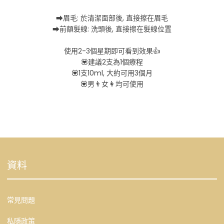
➡眉毛: 於清潔面部後, 直接擦在眉毛
➡前額髮線: 洗頭後, 直接擦在髮線位置
使用2-3個星期即可看到效果👍
💟建議2支為1個療程
💟1支10ml, 大約可用3個月
💟男👨女👩均可使用
資料
常見問題
私隱政策