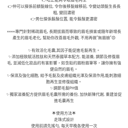
👉仲可以搽係前額髮線位, 令你後移髮線移前, 令變幼頭髮生長長
粗, 變回濃密
👉男仕搽係鬍鬚位置, 能令鬍鬚更濃密
👀👀專門針對稀疏眉毛, 長期拔眉而導致的眉毛損害或隨年齡增長
產生的眉毛老化, 幫助你改善眉毛外觀, 不用再做"無眉娘"😍
✨有效活化毛囊,其因子能促進毛髮再生。
✨添加極致賦活胜肽和天然泰國草本配方, 能滋養, 調節及修復眉
毛, 並減低化妝品的有害影響，如含鉛的眉粉眉筆等，讓你擁有強
健自然的眉毛。
✨保濕及強化細胞, 給予毛髮及皮膚組織光澤及保濕作用,能刺激細
胞再生並修復組織。
✨調節毛髮PH值
✨獨家滋養配方提供眉毛毛囊所需的養份, 加快新陳代謝, 重建並促
進毛囊再生
🌟使用方法🌟
走珠式設計
使用前請先搖勻, 每天早晚各使用一次