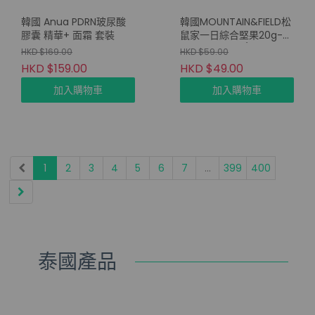
韓國 Anua PDRN玻尿酸
韓國MOUNTAIN&FIELD松
膠囊 精華+ 面霜 套裝
鼠家一日綜合堅果20g-綠
色輕盈版(10包/套)
HKD $169.00
HKD $59.00
HKD $159.00
HKD $49.00
加入購物車
加入購物車
1
2
3
4
5
6
7
...
399
400
泰國產品