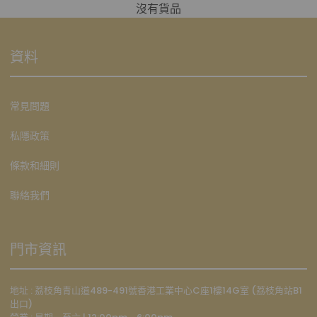
沒有貨品
資料
常見問題
私隱政策
條款和細則
聯絡我們
門市資訊
地址 : 荔枝角青山道489-491號香港工業中心C座1樓14G室 (荔枝角站B1
出口)