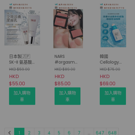
日本製🇯🇵
NARS
韓國
SK-II 氨基酸
#orgasm
Cellology
洗面奶(20g)
rush 胭脂 大
PORE SHOT
HKD $59.00
HKD $89.00
HKD $75.00
熱色 2.5g
綠茶控油精華
HKD
HKD
HKD
30ML
$55.00
$85.00
$69.00
加入購物
加入購物
加入購物
車
車
車
1
2
3
4
5
6
7
...
647
648