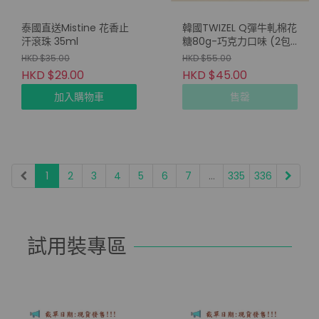
泰國直送Mistine 花香止
韓國TWIZEL Q彈牛軋棉花
汗滾珠 35ml
糖80g-巧克力口味 (2包/
套)
HKD $35.00
HKD $55.00
HKD $29.00
HKD $45.00
加入購物車
售罄
1
2
3
4
5
6
7
...
335
336
試用裝專區