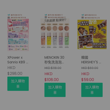
XPower x
MENOKIN 30
韓國
Sanrio KB9 2
秒免洗泡泡精
HERSHEY'S 好
合1 2.4G 無線
華面膜系列
時 香濃巧克
HKD
HKD $118.00
HKD $69.00
鍵盤滑鼠套裝
95ml
力爆米
$298.00
HKD
HKD
花-50g（1套
$108.00
$59.00
5包）(只限批
加入購物
發會員下單)
車
加入購物
加入購物
車
車