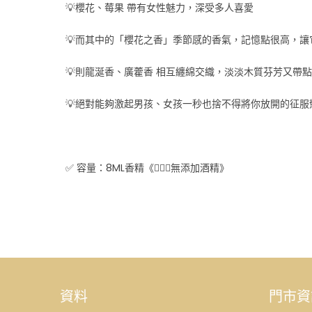
💡櫻花、莓果 帶有女性魅力，深受多人喜愛
💡而其中的「櫻花之香」季節感的香氣，記憶點很高，讓
💡則龍涎香、廣藿香 相互纏綿交織，淡淡木質芬芳又帶
💡絕對能夠激起男孩、女孩一秒也捨不得將你放開的征服
✅️ 容量：8ML香精《🙅🏻‍♀️無添加酒精》
資料
門市資