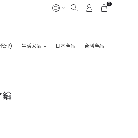
0
港代理)
生活家品
日本產品
台灣產品
之鑰