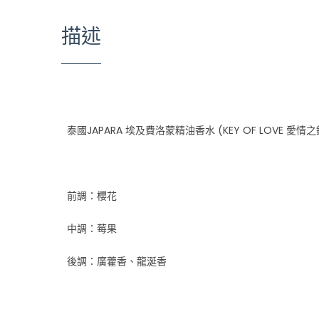
描述
泰國JAPARA 埃及費洛蒙精油香水 (KEY OF LOVE 愛情之
前調：櫻花
中調：莓果
後調：廣藿香、龍涎香