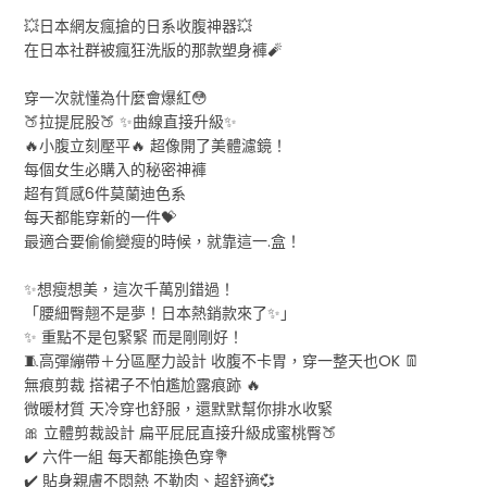
💥日本網友瘋搶的日系收腹神器💥
在日本社群被瘋狂洗版的那款塑身褲🧨
穿一次就懂為什麼會爆紅😳
🍑拉提屁股🍑 ✨曲線直接升級✨
🔥小腹立刻壓平🔥 超像開了美體濾鏡！
每個女生必購入的秘密神褲
超有質感6件莫蘭迪色系
每天都能穿新的一件💝
最適合要偷偷變瘦的時候，就靠這一.盒！
✨想瘦想美，這次千萬別錯過！
「腰細臀翹不是夢！日本熱銷款來了✨」
✨ 重點不是包緊緊 而是剛剛好！
🧵高彈繃帶＋分區壓力設計 收腹不卡胃，穿一整天也OK 👖
無痕剪裁 搭裙子不怕尷尬露痕跡 🔥
微暖材質 天冷穿也舒服，還默默幫你排水收緊
🎀 立體剪裁設計 扁平屁屁直接升級成蜜桃臀🍑
✔️ 六件一組 每天都能換色穿💐
✔️ 貼身親膚不悶熱 不勒肉、超舒適💞