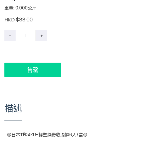
重量: 0.000公斤
HKD $88.00
-
+
售罄
描述
🟡日本TÉRAKU-輕塑繃帶收腹褲6入/盒🟡