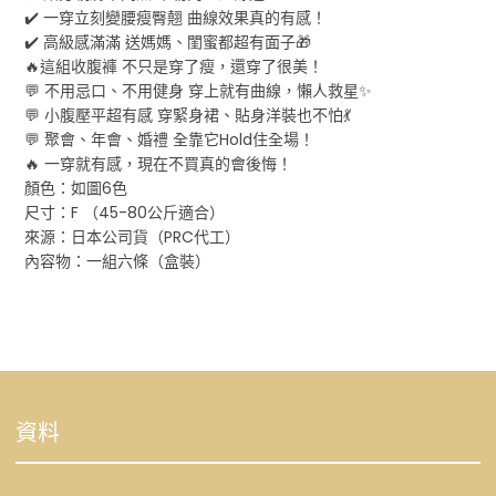
✔️ 一穿立刻變腰瘦臀翹 曲線效果真的有感！
✔️ 高級感滿滿 送媽媽、閨蜜都超有面子🎁
🔥這組收腹褲 不只是穿了瘦，還穿了很美！
💬 不用忌口、不用健身 穿上就有曲線，懶人救星✨
💬 小腹壓平超有感 穿緊身裙、貼身洋裝也不怕💃
💬 聚會、年會、婚禮 全靠它Hold住全場！
🔥 一穿就有感，現在不買真的會後悔！
顏色：如圖6色
尺寸：F （45-80公斤適合）
來源：日本公司貨（PRC代工）
內容物：一組六條（盒裝）
資料