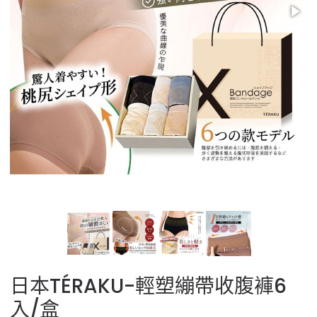
日本TÉRAKU-輕塑繃帶收腹褲6
入/盒