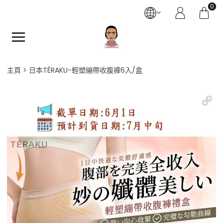
0
主頁
日本TÉRAKU-輕塑繃帶收腹褲6入/盒