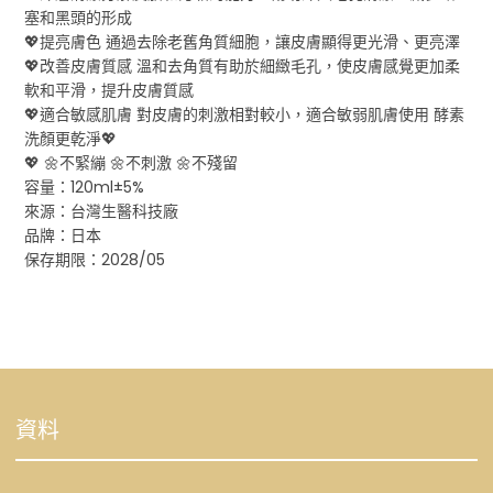
塞和黑頭的形成
💖提亮膚色 通過去除老舊角質細胞，讓皮膚顯得更光滑、更亮澤
💖改善皮膚質感 溫和去角質有助於細緻毛孔，使皮膚感覺更加柔
軟和平滑，提升皮膚質感
💖適合敏感肌膚 對皮膚的刺激相對較小，適合敏弱肌膚使用 酵素
洗顏更乾淨💖
💖 🌼不緊繃 🌼不刺激 🌼不殘留
容量：120ml±5%
來源：台灣生醫科技廠
品牌：日本
保存期限：2028/05
資料