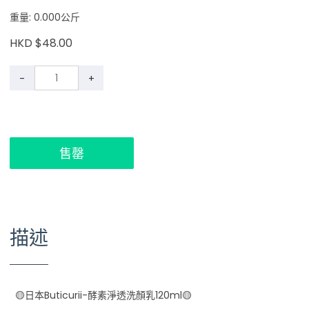
重量: 0.000公斤
HKD $48.00
-
+
售罄
描述
🟡日本Buticurii-酵素淨透洗顏乳120ml🟡