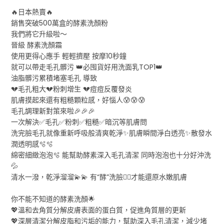
🔥日本熱賣🔥
銷售突破500萬盒的酵素洗顏粉
我們將它升級啦～
晉級 酵素洗顏霜
使用更得心應手 輕輕擠壓 按摩10秒鐘
就可以帶走毛孔髒污 👑必囤貨好用洗面乳TOP1👑
油脂髒污累積堵塞毛孔 導致
💔毛孔粗大💔粉刺增生 💔痘痘反覆發炎
肌膚摸起來還有粗糙顆粒感，好惱人😰😰😰
毛孔調理新對策來啦🎉🎉🎉
一次解決✅毛孔✅粉刺✅粗糙✅暗沉等肌膚問
洗完臉毛孔就像重新呼吸般清爽乾淨✨肌膚瞬間淨白透亮✨散發水
潤透明感🫧🫧
綿密細緻泡泡🫧 能幫助酵素深入毛孔清潔 同時泡泡也十分好沖洗
💦
清水一潑，乾淨溜溜💫💫 有“酵”洗臉😶‍🌫️才能還原水嫩肌膚
你不能不知道的酵素洗顏🌟
💖溫和去角質分解皮膚表面的蛋白質，促進角質層的更新
💖深層清潔分解皮脂和污垢的能力，幫助深入毛孔清潔，減少堵