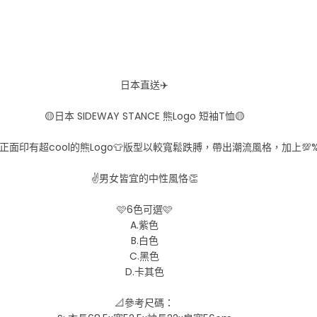
日本直送✈️
🟡日本 SIDEWAY STANCE 熊Logo 短袖T恤🟡
設計，正面印有超cool的熊Logo👕版型以較寬鬆跌膊，帶出潮流風格，加上
✌️男女皆宜的中性風恪👏
🩷6色可選🩷
A.紫色
B.白色
C.黑色
D.卡其色
📐參考尺碼：