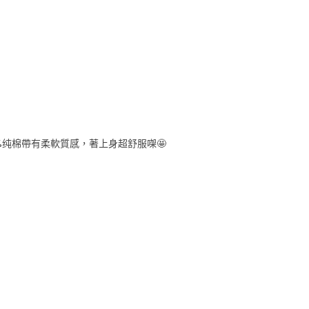
💯%纯棉帶有柔軟質感，著上身超舒服㗎🤩