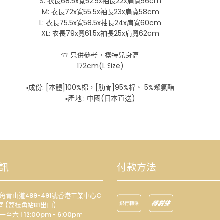
S: 衣長68.5x寬52.5x袖長22x肩寬56cm
M: 衣長72x寬55.5x袖長23x肩寬58cm
L: 衣長75.5x寬58.5x袖長24x肩寬60cm
XL: 衣長79x寬61.5x袖長25x肩寬62cm
👕 只供參考，模特兒身高
172cm(L Size)
▪️成份: [本體]100%棉，[肋骨]95%棉、 5%聚氨酯
▪️產地 : 中國(日本直送)
訊
付款方法
荔枝角青山道489-491號香港工業中心C
室 (荔枝角站B1出口)
一至六 | 12:00pm - 6:00pm