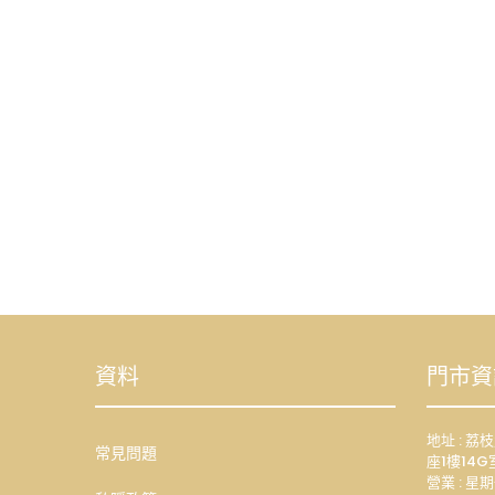
資料
門市資
地址 : 
常見問題
座1樓14G
營業 : 星期