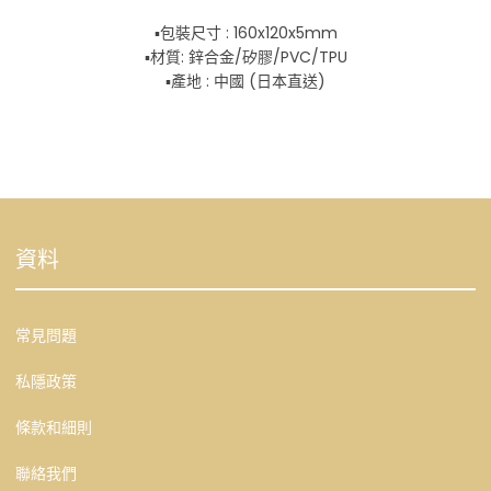
▪包裝尺寸 : 160x120x5mm
▪材質: 鋅合金/矽膠/PVC/TPU
▪️產地 : 中國 (日本直送)
資料
常見問題
私隱政策
條款和細則
聯絡我們