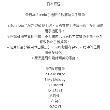
日本直送✈️
🟡日本 Sanrio手機貼片矽膠防丢手環🟡
🔹Sanrio角色多功能矽胶手環，只需夾在手機殼內即可多用途使
用手機配件。
🔹附帶硅膠材質的手環，不但讓你以時尚的方式攜帶手機，還能
有效防止手機掉落。
🔹貼片形部分採用登山構設計，可輕鬆掛在包包、 腰帶等位置，
用途多樣化。
🔹產品還附帶設計精美的吊飾。
💜7款可選💜
A.Hello Kitty
B.My Melody
C.Kuromi
D.玉桂狗
E.海怪
F.布甸布
G.PC狗