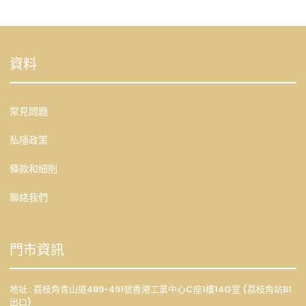
資料
常見問題
私隱政策
條款和細則
聯絡我們
門市資訊
地址 : 荔枝角青山道489-491號香港工業中心C座1樓14G室 (荔枝角站B1
出口)