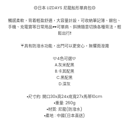
🟡日本 LIZDAYS 尼龍船形單肩包🟡
觸感柔軟，背着輕盈舒適，大容量計設，可收納筆記簿、銀包、
手機、充電寶等日常用品🕶️可單肩、斜揹隨意切換各種背法，輕
鬆出行❗
☔具有防潑水功能，出門可以更安心，無懼雨潑濺
🩷4色可選🩷
A.灰米配黑
B.卡其配黑
C.黑配黑
D.深灰
▪️尺寸約: 開口30x高24x底寬27x馬蒂10cm
▪️重量: 260g
▪️材質: 尼龍(防潑水)
▪️產地 : 中國(日本直送)