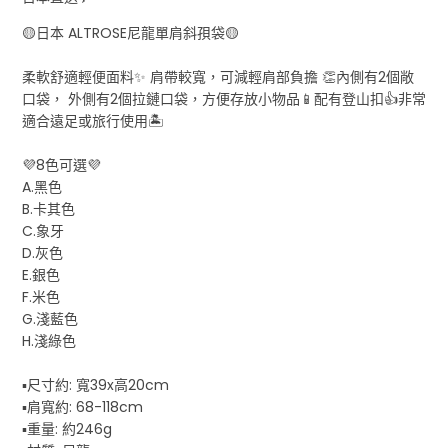
🟡日本 ALTROSE尼龍單肩斜孭袋🟡
柔軟舒適輕便面料✨ 肩帶較寬，可減輕肩部負擔 👏內側有2個敞
口袋， 外側有2個拉鏈口袋，方便存放小物品📱配有登山扣👍非常
適合遠足或旅行使用🏝️
💜8色可選💜
A.黑色
B.卡其色
C.象牙
D.灰色
E.銀色
F.米色
G.淺藍色
H.淺綠色
▪️尺寸約: 寬39x高20cm
▪️肩寬約: 68-118cm
▪️重量: 約246g