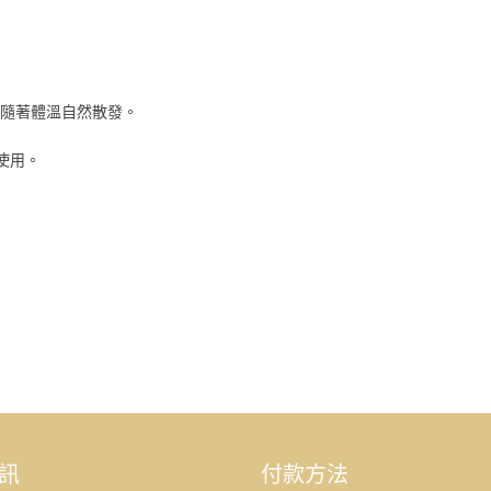
氣隨著體溫自然散發。
使用。
訊
付款方法