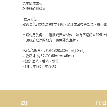
C.季節性果香
D.優雅的柑橘香
[使用方法]
取適量(每處約1次)噴於手腕、頸部或耳後等部位，讓香
⚠️請勿用於傷口、腫脹或異常部位，如有不適請立即停止
⚠️請放於陰涼的地方，避免陽光直射。
▪️A/C/D款尺寸: 約60x120x30mm(50ml)
▪️B款尺寸: 約57x110x51mm(45ml)
▪️成份: 酒精、香精、水等
▪️產地 : 中國(日本直送)
資料
門市資