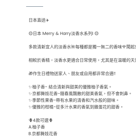
日本直送✈️
🟡日本 Merry & Harry淡香水系列I 🟡
多款清新宜人的淡香水🌺每種都是獨一無二的香味🌹聞起
相較於香精，淡香水更適合日常使用，尤其是在温暖的天
🎁作生日禮物送家人、朋友或自用都非常合適‼️
✨柚子香- 結合清新與甜美的優雅柚子香氣。
✨京都舞妓花香-隨春風飄散的甜美香氣，但不會刺鼻。
✨季節性果香-帶有水果的清香和汽水般的甜味。
✨優雅的柑橘-從多汁水果的香氣到雞蛋花的甜香。
🪻4款可選🪻
A.柚子香
B.京都舞妓花香