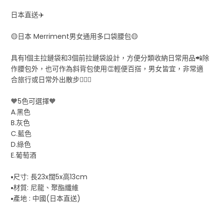
日本直送✈️
🟡日本 Merriment男女通用多口袋腰包🟡
具有1個主拉鏈袋和3個前拉鏈袋設計，方便分類收納日常用品📲除
作腰包外，也可作為斜背包使用👏輕便百搭，男女皆宜，非常適
合旅行或日常外出散步🚶🏻‍♀️
🧡5色可選擇🧡
A.黑色
B.灰色
C.藍色
D.綠色
E.葡萄酒
▪️尺寸: 長23x闊5x高13cm
▪️材質: 尼龍、聚酯纖維
▪️產地 : 中國(日本直送)