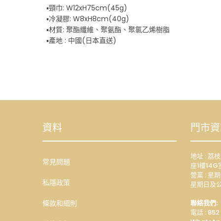
▪️頸巾: W12xH75cm(45g)
▪️冷凝膠: W8xH8cm(40g)
▪️材質: 聚酯纖維、聚氨酯、聚氯乙烯樹脂
▪️產地 : 中國(日本直送)
資料
門市資
地址 : 
常見問題
座1樓14G
營業 : 星期
私隱政策
星期日及公
條款和細則
聯絡我們:
電話 : 852