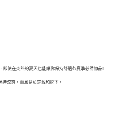
即使在炎熱的夏天也能讓你保持舒適👍夏季必備物品‼️
保持涼爽，而且易於穿戴和脱下。