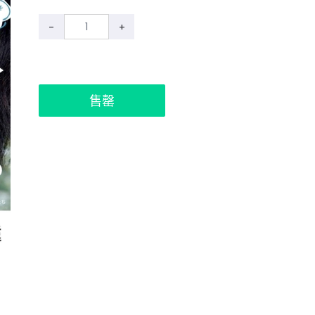
-
+
售罄