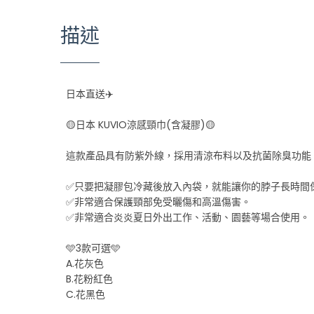
描述
日本直送✈️
🟡日本 KUVIO涼感頸巾(含凝膠)🟡
這款產品具有防紫外線，採用清涼布料以及抗菌除臭功能，
✅只要把凝膠包冷藏後放入內袋，就能讓你的脖子長時間
✅非常適合保護頸部免受曬傷和高溫傷害。
✅非常適合炎炎夏日外出工作、活動、園藝等場合使用。
🩵3款可選🩵
A.花灰色
B.花粉紅色
C.花黑色