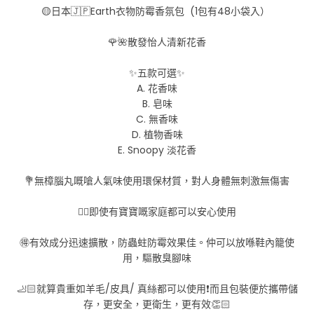
🟡日本🇯🇵Earth衣物防霉香氛包 (1包有48小袋入）
🌹🌺散發怡人清新花香
✨五款可選✨
A. 花香味
B. 皂味
C. 無香味
D. 植物香味
E. Snoopy 淡花香
💐無樟腦丸嘅嗆人氣味使用環保材質，對人身體無刺激無傷害
👍🏻即使有寶寶嘅家庭都可以安心使用
🉐有效成分迅速擴散，防蟲蛀防霉效果佳。仲可以放喺鞋內籠使
用，驅散臭腳味
🦶🏻就算貴重如羊毛/皮具/ 真絲都可以使用❗而且包裝便於攜帶儲
存，更安全，更衛生，更有效👏🏻