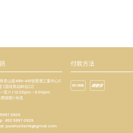
訊
付款方法
荔枝角青山道489-491號香港工業中心C
室 (荔枝角站B1出口)
一至六 | 12:00pm - 6:00pm
眾假期 | 休息
 5997 0929
p :
852 5997 0929
il: p
urehunterhk@gmail.com