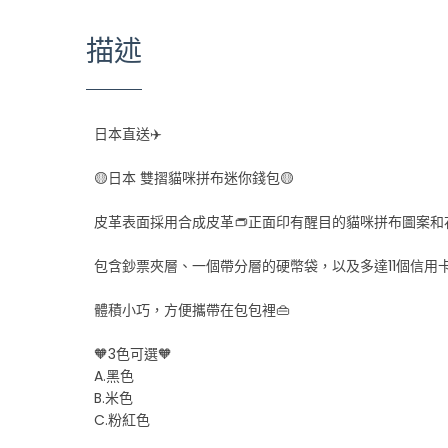
描述
日本直送✈️
🟡日本 雙摺貓咪拼布迷你錢包🟡
皮革表面採用合成皮革👝正面印有醒目的貓咪拼布圖案和
包含鈔票夾層、一個帶分層的硬幣袋，以及多達11個信用卡
體積小巧，方便攜帶在包包裡👜
🧡3色可選🧡
A.黑色
B.米色
C.粉紅色