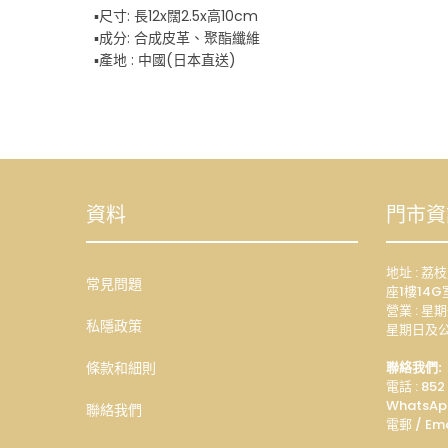
▪️尺寸: 長12x闊2.5x高10cm
▪️成分: 合成皮革、聚酯纖維
▪️產地 : 中國(日本直送)
資料
門市資
地址 : 
常見問題
座1樓14G
營業 : 星期
私隱政策
星期日及公
條款和細則
聯絡我們:
電話 : 852
WhatsAp
聯絡我們
電郵 / Ema