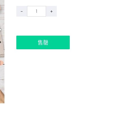
-
+
售罄