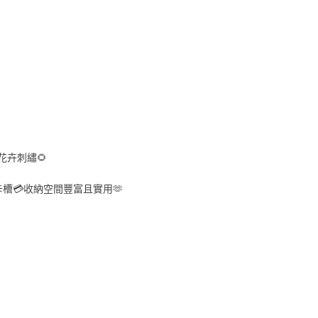
花卉刺繡🌻
槽💳收納空間豐富且實用🫶