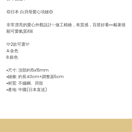
🟡日本 白貝母愛心項鏈🟡
非常漂亮的愛心外觀設計✨做工精緻，有質感，百搭好看👀戴著很
顯可愛氣質💃🏼
🩷2款可選🩷
A.金色
B.銀色
▪️尺寸: 頂部約15x15mm
▪️鏈條: 約長40cm+調整器5cm
▪️材質: 不鏽鋼、貝殼
▪️產地: 中國(日本直送)