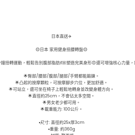
日本直送✈️
🟡日本 家用健身扭腰轉盤🟡
分鐘扭轉運動，輕鬆告別腹部脂肪💃🏼塑造完美身形😍還可增強核心力量
🌟臀部/腰部/腹部/腿部/手臂都能鍛鍊。
🌟凸起的按摩顆粒，可按摩腳步穴位，更加舒適。
🌟可站立，還可坐在椅子上輕鬆地轉身並改變身體方向。
🌟直徑約25cm，不會佔太多空間。
🌟男女老少都可用。
🌟載重能力: 100公斤。
▪️尺寸: 直徑約25x厚3cm
▪️重量: 約360g