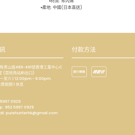
▪️材質: 聚丙烯
▪️產地: 中國(日本直送)
訊
付款方法
荔枝角青山道489-491號香港工業中心C
室 (荔枝角站B1出口)
一至六 | 12:00pm - 6:00pm
眾假期 | 休息
 5997 0929
p :
852 5997 0929
il: p
urehunterhk@gmail.com