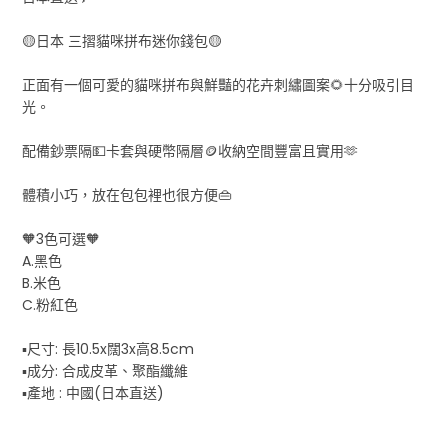
🟡日本 三摺貓咪拼布迷你錢包🟡
正面有一個可愛的貓咪拼布與鮮豔的花卉刺繡圖案🌻十分吸引目
光。
配備鈔票隔💵卡套與硬幣隔層🪙收納空間豐富且實用🫶
體積小巧，放在包包裡也很方便👜
🧡3色可選🧡
A.黑色
B.米色
C.粉紅色
▪️尺寸: 長10.5x闊3x高8.5cm
▪️成分: 合成皮革、聚酯纖維
▪️產地 : 中國(日本直送)