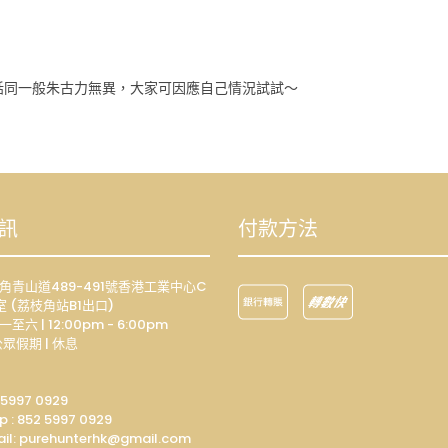
就話同一般朱古力無異，大家可因應自己情況試試～
訊
付款方法
荔枝角青山道489-491號香港工業中心C
室 (荔枝角站B1出口)
一至六 | 12:00pm - 6:00pm
眾假期 | 休息
 5997 0929
p :
852 5997 0929
il: p
urehunterhk@gmail.com