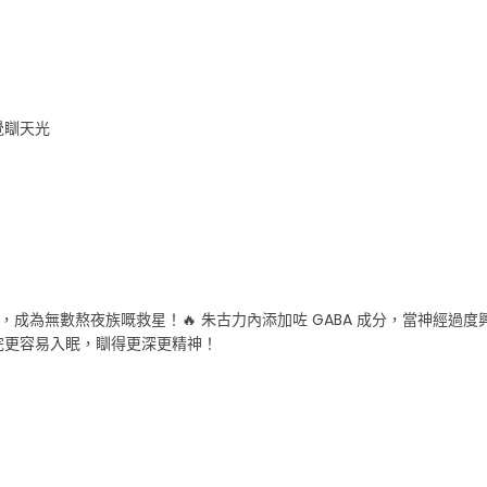
覺瞓天光
助眠朱古力」 ，成為無數熬夜族嘅救星！🔥 朱古力內添加咗 GABA 成分，當神
食完更容易入眠，瞓得更深更精神！