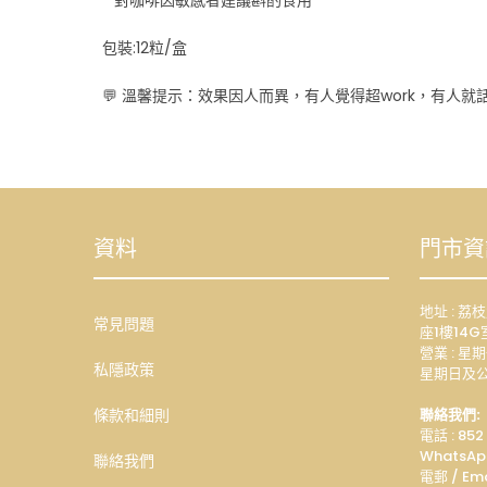
包裝:12粒/盒
💬 溫馨提示：效果因人而異，有人覺得超work，有人
資料
門市資
地址 : 
常見問題
座1樓14G
營業 : 星期
私隱政策
星期日及公
條款和細則
聯絡我們:
電話 : 852
WhatsAp
聯絡我們
電郵 / Ema