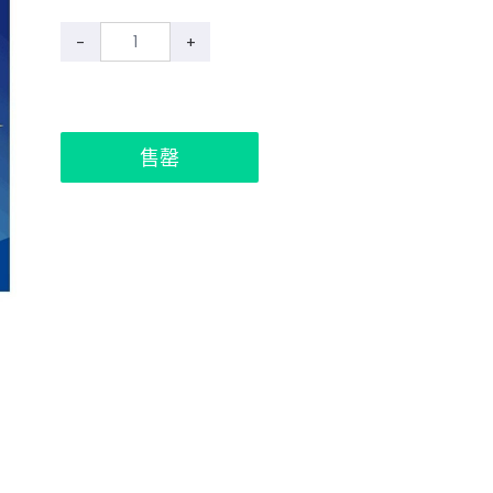
-
+
售罄