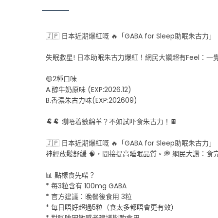
🇯🇵 日本近期爆紅嘅 🔥「GABA for Sleep助眠朱古力」
失眠救星! 日本助眠朱古力爆紅！網民大讚超有Feel：一
🟡2種口味
A.醇牛奶原味 (EXP:2026.12)
B.香濃朱古力味(EXP:202609)
🐏🐏 瞓唔着數綿羊？不如試吓食朱古力！🍫
🇯🇵 日本近期爆紅嘅 🔥「GABA for Sleep
神經放鬆舒緩 🧠，間接提高睡眠品質。💭 網民大讚：
📊 點樣食先啱？
* 每3粒含有 100mg GABA
* 官方建議：晚餐後食用 3粒
* 每日唔好超過5粒（食太多都唔會更有效）
* 對咖啡因敏感者建議斟酌食用