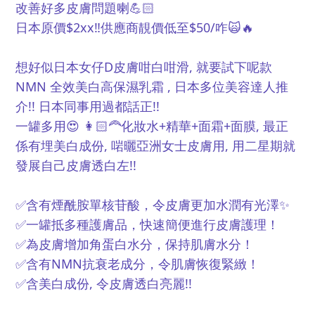
改善好多皮膚問題喇💪🏻
日本原價$2xx‼️供應商靚價低至$50/咋🙀🔥
想好似日本女仔D皮膚咁白咁滑, 就要試下呢款
NMN 全效美白高保濕乳霜 , 日本多位美容達人推
介!! 日本同事用過都話正!!
一罐多用😍 👩🏻‍🦰化妝水+精華+面霜+面膜, 最正
係有埋美白成份, 啱曬亞洲女士皮膚用, 用二星期就
發展自己皮膚透白左!!
✅含有煙酰胺單核苷酸，令皮膚更加水潤有光澤✨
✅一罐抵多種護膚品，快速簡便進行皮膚護理！
✅為皮膚增加角蛋白水分，保持肌膚水分！
✅含有NMN抗衰老成分，令肌膚恢復緊緻！
✅含美白成份, 令皮膚透白亮麗!!