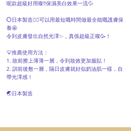
呢款超級好用㗎‼️保濕美白效果一流💦
💮日本製造👍🏻可以用最短嘅時間做最全能嘅護膚保
養🤩
令到皮膚發出自然光澤✨，真係超級正㗎🥳！
💡推薦使用方法：
1. 妝前擦上薄薄一層，令到妝效更加服貼！
2. 訓前後敷一層，隔日皮膚就好似奶油肌一樣，自
帶光澤感！
🌏日本製造