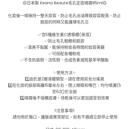
🟡日本製 Keana Beaute毛孔定妝噴霧85ml🟡
化妝後一噴保持一整天妝容，防止毛孔出油導致妝容脱落，防止
脱妝的同時又能護理毛孔👏
✅含5種維生素C誘導體(保濕)
✅防止毛孔粗糙和脱妝
✅清爽不黏膩，能保持粉底長時間的妝容美觀
✅可搭配各種粉底
✅不含防腐劑、活性劑、合成色素或羥基苯甲酸酯
✨使用方法✨
1️⃣由於是2層液體類型，請在使用前充分搖晃
2️⃣在化妝的臉部距離15厘米左右，閉上眼睛和嘴巴，均勻噴灑(5
至6次)於全臉
3️⃣噴霧後不接觸皮膚，待乾後可以更加感受到效果
‼️注意事項‼️
請勿用於傷口、腫脹或異常部位，如有不適請立即停止使用