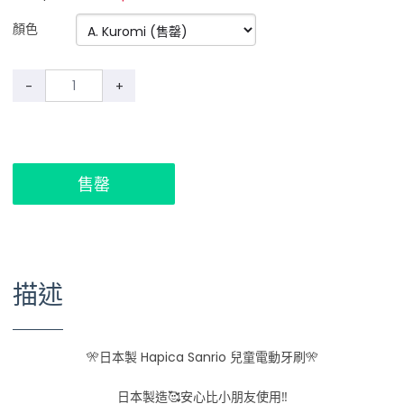
顏色
-
+
售罄
描述
🎌日本製 Hapica Sanrio 兒童電動牙刷🎌
日本製造🥰安心比小朋友使用‼️