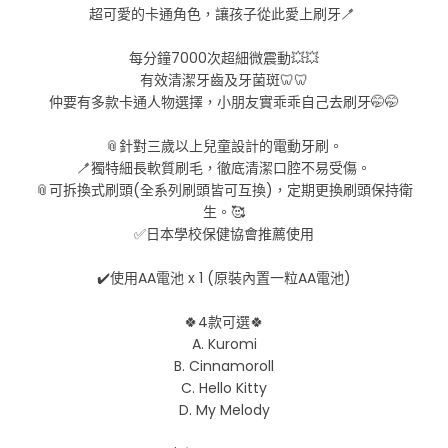
超可愛的卡通角色，讓孩子從此愛上刷牙🪥
每分鐘7000次超細微震動💥💥
有效清潔牙齒及牙菌斑🦷🦷
仲要有多款卡通人物選擇，小朋友實乖乖自己去刷牙🤭🤭
📎針對三歲以上兒童設計的電動牙刷。
🪥獨特細長軟質刷毛，徹底清潔口腔不易受傷。
📎可拆換式刷頭(全系列刷頭皆可互換)，定期更換刷頭保持衛
生。🥰
✅日本學校保健協會推薦使用
✔️使用AA電池 x 1 (原裝內置一粒AA電池)
🍀4款可選🍀
A. Kuromi
B. Cinnamoroll
C. Hello Kitty
D. My Melody